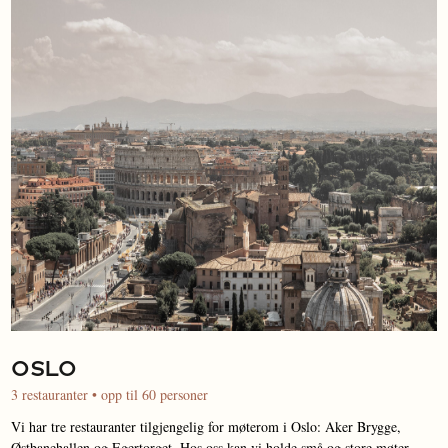
OSLO
3 restauranter • opp til 60 personer
Vi har tre restauranter tilgjengelig for møterom i Oslo: Aker Brygge,
Østbanehallen og Egertorget. Hos oss kan vi holde små og store møter,