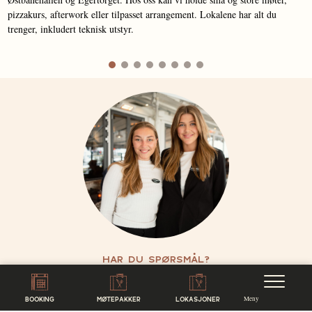
pizzakurs, afterwork eller tilpasset arrangement. Lokalene har alt du
trenger, inkludert teknisk utstyr.
HAR DU SPØRSMÅL?
KONTAKT OSS
Meny
BOOKING
MØTEPAKKER
LOKASJONER
Vi vet det kan være både tidkrevende og vanskelig å planlegge et arrangement.